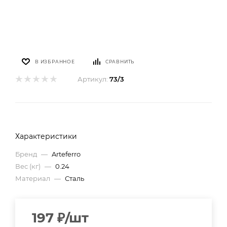
В ИЗБРАННОЕ
СРАВНИТЬ
Артикул:
73/3
Характеристики
Бренд
—
Arteferro
Вес (кг)
—
0.24
Материал
—
Сталь
197
₽
/шт