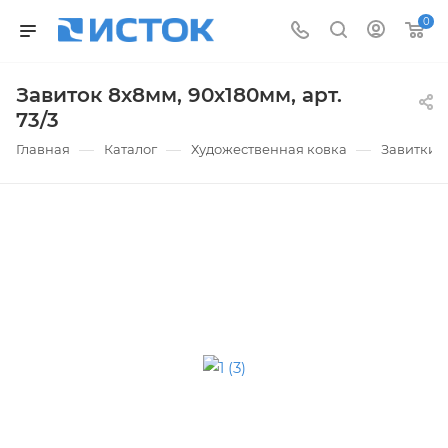
0
Завиток 8х8мм, 90х180мм, арт.
73/3
—
—
—
Главная
Каталог
Художественная ковка
Завитки 