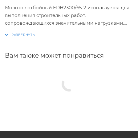
Молоток отбойный EDH2300/65-2 используется для
выполнения строительных работ,
сопровождающихся значительными нагрузками.
Профессиональный ручной инструмент
применяется для долбления твёрдого грунта,
устранения асфальтового покрытия, рубки металла,
штробления бетона, демонтажа кирпично-
Вам также может понравиться
каменных конструкций.