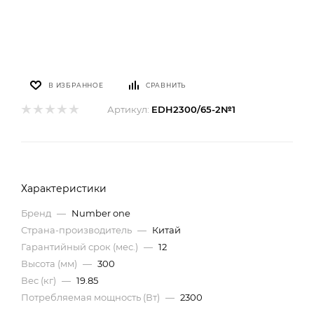
В ИЗБРАННОЕ
СРАВНИТЬ
Артикул:
EDH2300/65-2№1
Характеристики
Бренд
—
Number one
Страна-производитель
—
Китай
Гарантийный срок (мес.)
—
12
Высота (мм)
—
300
Вес (кг)
—
19.85
Потребляемая мощность (Вт)
—
2300