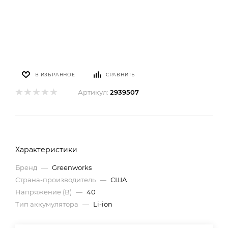
В ИЗБРАННОЕ
СРАВНИТЬ
Артикул:
2939507
Характеристики
Бренд
—
Greenworks
Страна-производитель
—
США
Напряжение (В)
—
40
Тип аккумулятора
—
Li-ion