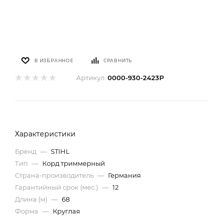
В ИЗБРАННОЕ
СРАВНИТЬ
Артикул:
0000-930-2423P
Характеристики
Бренд
—
STIHL
Тип
—
Корд триммерный
Страна-производитель
—
Германия
Гарантийный срок (мес.)
—
12
Длина (м)
—
68
Форма
—
Круглая