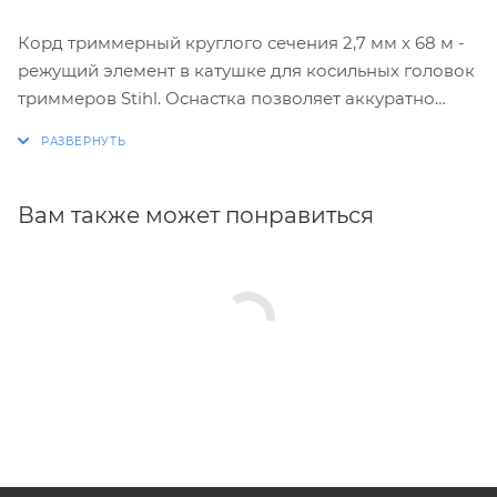
Корд триммерный круглого сечения 2,7 мм х 68 м -
режущий элемент в катушке для косильных головок
триммеров Stihl. Оснастка позволяет аккуратно
срезать траву, не боясь повредить рядом
расположенные объекты, например, деревья.
Универсальность формы лески способствует
свободной подаче струны из косильной головки.
Вам также может понравиться
Кроме того, круглое сечение лески улучшает
аэродинамические свойства кошения, снижая при
этом шум и вибрацию. Изготовлена из
высококачественного полимера.