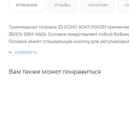
ОПИСАНИЕ
ОТЗЫВЫ
ГАРАНТИИ
О
Триммерная головка Z5 ECHO X047-000331 применяет
350ES; SRM-4605. Головка представляет собой боби
Головка имеет специальную кнопку для регулировки
нажатия кнопки о землю и за счет центробежной си
при выключенном двигателе, зажав кнопку, извлека
Головка крепится при помощи левой резьбы М10.
Вам также может понравиться