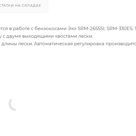
СТАТКИ НА СКЛАДАХ
ся в работе с бензокосами Эхо SRM-2655SI; SRM-330ES;
ну с двумя выходящими хвостами лески.
 длины лески. Автоматическая регулировка производит
лы леска выходит из бобины. Ручная регулировка произ
ется леска нужной длины.