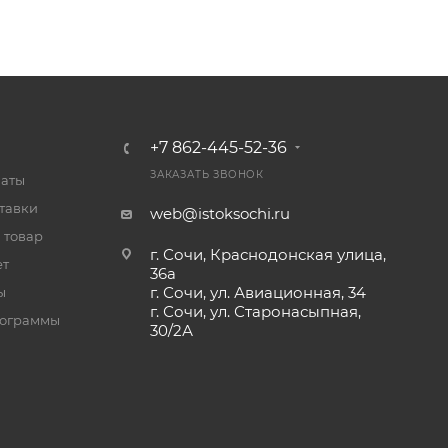
+7 862-445-52-36
ЗАКАЗАТЬ ЗВОНОК
латы
тавки
web@istoksochi.ru
 товар
г. Сочи, Краснодонская улица,
ет
36а
г. Сочи, ул. Авиационная, 34
ы
г. Сочи, ул. Старонасыпная,
рограммы
30/2А