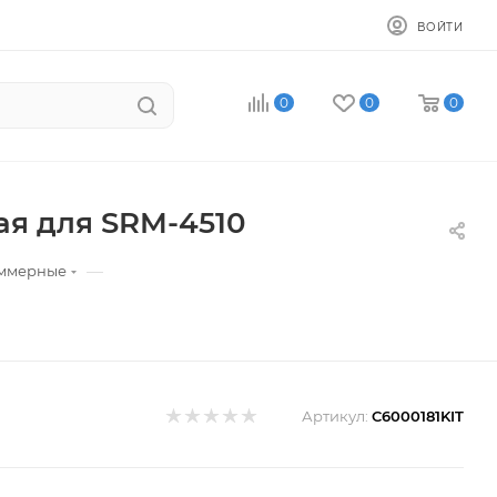
ВОЙТИ
0
0
0
ая для SRM-4510
—
иммерные
Артикул:
C6000181KIT