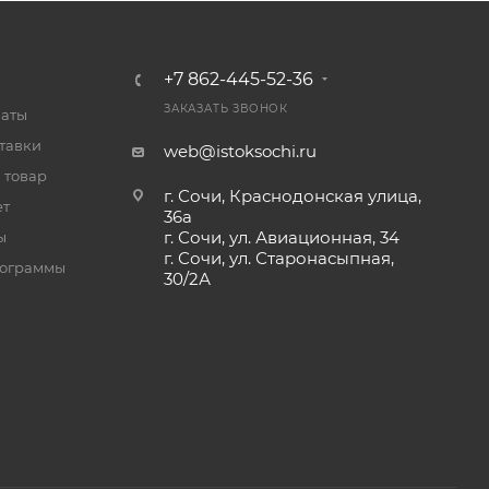
+7 862-445-52-36
ЗАКАЗАТЬ ЗВОНОК
латы
тавки
web@istoksochi.ru
 товар
г. Сочи, Краснодонская улица,
ет
36а
г. Сочи, ул. Авиационная, 34
ы
г. Сочи, ул. Старонасыпная,
рограммы
30/2А