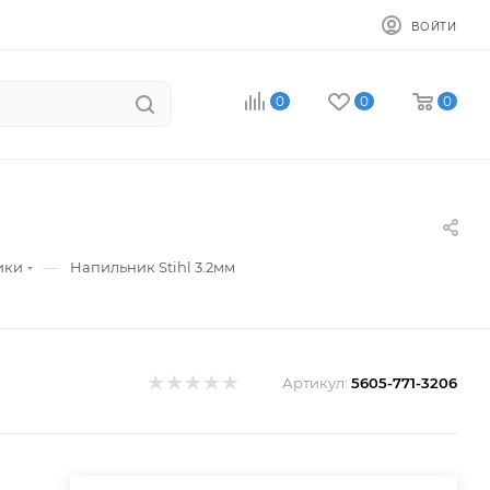
ВОЙТИ
0
0
0
—
ики
Напильник Stihl 3.2мм
Артикул:
5605-771-3206