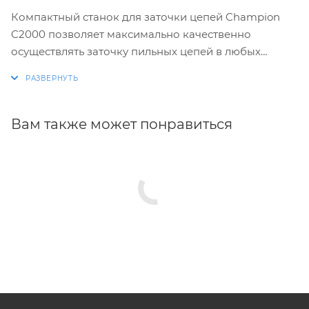
Компактный станок для заточки цепей Champion
C2000 позволяет максимально качественно
осуществлять заточку пильных цепей в любых
условиях. В роли точильного элемента используется
абразивный диск, который закрывается защитным
кожухов. Станок оборудован поворотным рабочим
столом (от 0 до 35 градусов). Мощность 85 Вт.
Вам также может понравиться