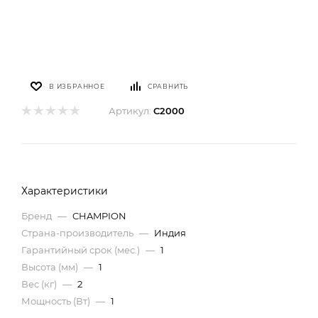
В ИЗБРАННОЕ
СРАВНИТЬ
Артикул:
C2000
Характеристики
Бренд
—
CHAMPION
Страна-производитель
—
Индия
Гарантийный срок (мес.)
—
1
Высота (мм)
—
1
Вес (кг)
—
2
Мощность (Вт)
—
1