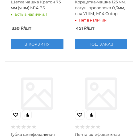
Щетка чашка Кратон 75
Корщетка-чашка 125 мм,
мм (ушм) М14 BS
латун. проволока 0,3мм,
для УШМ, М14 Cutop
Есть в наличии: 1
(арт. 82-518)
Нет в наличии
330
₽
/шт
451
₽
/шт
В КОРЗИНУ
ПОД ЗАКАЗ
Губка шлифовальная
Лента шлифовальная