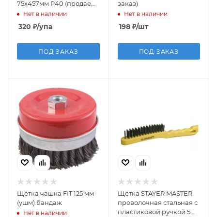
75х457мм Р40 (продаем
заказ)
упак. 5шт)
Нет в наличии
Нет в наличии
320
₽
/упа
198
₽
/шт
ПОД ЗАКАЗ
ПОД ЗАКАЗ
Щетка чашка FIT 125 мм
Щетка STAYER MASTER
(ушм) бандаж
проволочная стальная с
пластиковой ручкой 5
Нет в наличии