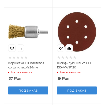
Корщетка FIT кистевая
Шлифкруг Hilti W-CFE
со шпилькой 24мм
150-VW P120
Нет в наличии
Нет в наличии
37
₽
/шт
19
₽
/шт
ПОД ЗАКАЗ
ПОД ЗАКАЗ