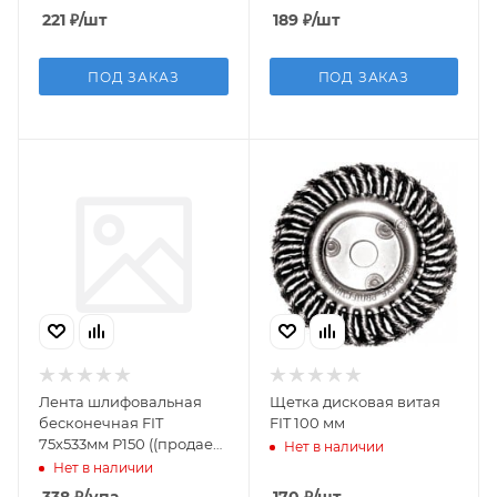
221
₽
/шт
189
₽
/шт
ПОД ЗАКАЗ
ПОД ЗАКАЗ
Лента шлифовальная
Щетка дисковая витая
бесконечная FIT
FIT 100 мм
75х533мм Р150 ((продаем
Нет в наличии
упак. 5шт)
Нет в наличии
338
₽
/упа
170
₽
/шт