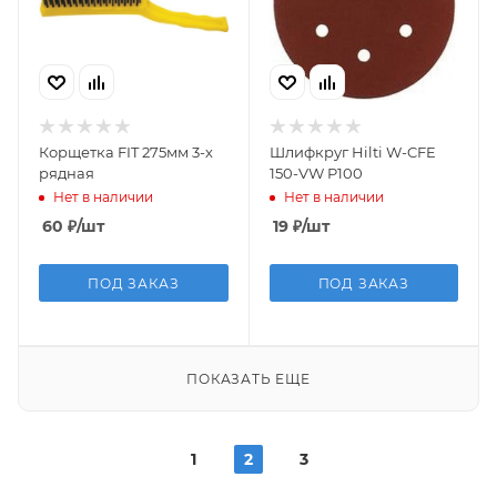
Корщетка FIT 275мм 3-х
Шлифкруг Hilti W-CFE
рядная
150-VW P100
Нет в наличии
Нет в наличии
60
₽
/шт
19
₽
/шт
ПОД ЗАКАЗ
ПОД ЗАКАЗ
ПОКАЗАТЬ ЕЩЕ
1
2
3