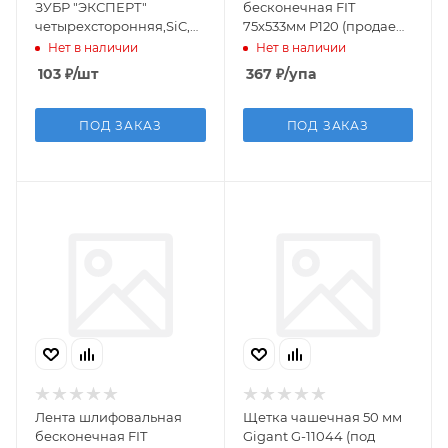
ЗУБР "ЭКСПЕРТ"
бесконечная FIT
четырехсторонняя,SiC,
75х533мм Р120 (продаем
средняя жесткость, Р120,
упак. 5шт)
Нет в наличии
Нет в наличии
100х68х26мм
103
₽
/шт
367
₽
/упа
ПОД ЗАКАЗ
ПОД ЗАКАЗ
Лента шлифовальная
Щетка чашечная 50 мм
бесконечная FIT
Gigant G-11044 (под