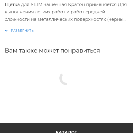
Щетка для УШМ чашечная Кратон применяется Для
выполнения легких работ и работ средней
сложности на металлических поверхностях (черные
и цветные металлы) средней и большой площади,
например, для удаления покрытий и ржавчины,
очистки опалубочных досок и фасадов, придания
шероховатости, матирования, снятия
Вам также может понравиться
лакокрасочных покрытий. Для угловых шлифмашин
с резьбой M14.
КАТАЛОГ