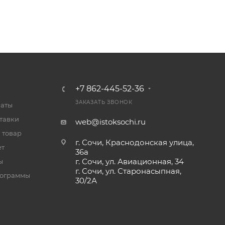
+7 862-445-52-36
ЗАКАЗАТЬ ЗВОНОК
латы
тавки
web@istoksochi.ru
 товар
г. Сочи, Краснодонская улица,
ет
36а
г. Сочи, ул. Авиационная, 34
ы
г. Сочи, ул. Старонасыпная,
рограммы
30/2А