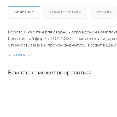
ОПИСАНИЕ
ХАРАКТЕРИСТИКИ
ОТЗЫВЫ
Ворота и калитки для сварных ограждений комплек
бельгийской фирмы LOCINOX® — мирового лидера п
Стоимость замка и прочей фурнитуры входит в цену 
условиях - Письменная гарантия 10 лет на внешний в
ежегодно перекрашивать или подкрашивать места с
производства компании Locinox (Бельгия) - Примен
исполнения с большим рабочим ресурсом -Петли Loc
Вам также может понравиться
сезонной регулировкой) Главный элемент ворот и к
функционал входной группы в течение продолжител