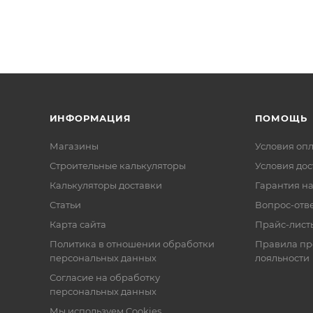
ИНФОРМАЦИЯ
ПОМОЩЬ
Магазины
Условия оп
Строительные калькуляторы
Условия дос
Калькуляторы доставки
Гарантия на
Статьи
Вопрос-отв
Карта сайта
Прайс-лист
Политика в отношении обработки
Правила п
персональных данных
лояльности
Согласие на обработку
персональных данных
Мы используем Cookies