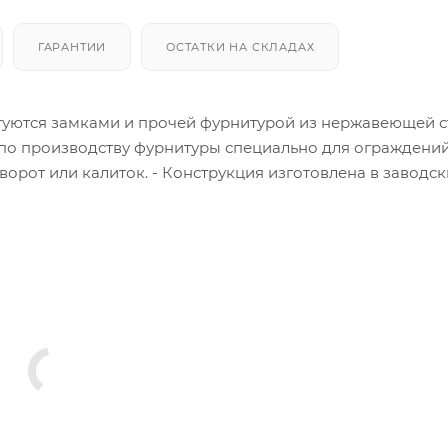
ГАРАНТИИ
ОСТАТКИ НА СКЛАДАХ
туются замками и прочей фурнитурой из нержавеющей с
о производству фурнитуры специально для ограждений
ворот или калиток. - Конструкция изготовлена в заводск
ид и 50 лет на механические свойства - Нет необходимо
варки - В комплект входит фурнитура из нержавеющей 
яется специальный замок Locinox всепогодного уличного
inox регулируются в трех направлениях (решение пробл
алиток – это фурнитура, обеспечивающая нормальный
ьного времени при разных погодных условиях.