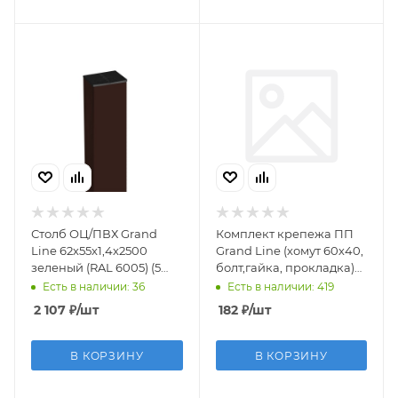
Столб ОЦ/ПВХ Grand
Комплект крепежа ПП
Line 62х55х1,4х2500
Grand Line (хомут 60х40,
зеленый (RAL 6005) (5
болт,гайка, прокладка)
отверстия)
зеленый (RAL6005)
Есть в наличии: 36
Есть в наличии: 419
2 107
₽
/шт
182
₽
/шт
В КОРЗИНУ
В КОРЗИНУ