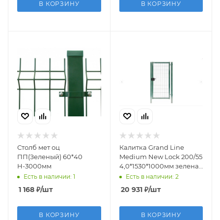
В КОРЗИНУ
В КОРЗИНУ
Столб мет оц
Калитка Grand Line
ПП(Зеленый) 60*40
Medium New Lock 200/55
Н-3000мм
4,0*1530*1000мм зеленая
(RAL 6005) (с замком)
Есть в наличии: 1
Есть в наличии: 2
1 168
₽
/шт
20 931
₽
/шт
В КОРЗИНУ
В КОРЗИНУ