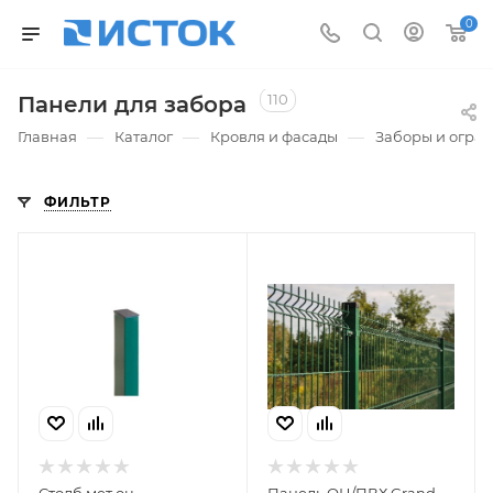
0
110
Панели для забора
—
—
—
Главная
Каталог
Кровля и фасады
Заборы и огра
ФИЛЬТР
Столб мет оц
Панель ОЦ/ПВХ Grand