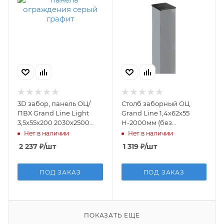
3D забор, панель ОЦ/
Столб заборный ОЦ
ПВХ Grand Line Light
Grand Line 1,4х62х55
3,5х55x200 2030х2500
Н-2000мм (без
серый графит (RAL 7024)
отверстий)
Нет в наличии
Нет в наличии
2 237
₽
/шт
1 319
₽
/шт
ПОД ЗАКАЗ
ПОД ЗАКАЗ
ПОКАЗАТЬ ЕЩЕ