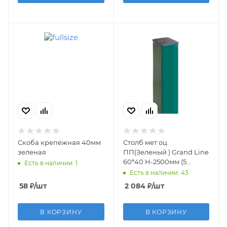
Скоба крепежная 40мм
Столб мет оц
зеленая
ПП(Зеленый ) Grand Line
60*40 Н-2500мм (5
Есть в наличии: 1
отверстия) комплект с
Есть в наличии: 43
ПНД
58
₽
/шт
2 084
₽
/шт
В КОРЗИНУ
В КОРЗИНУ