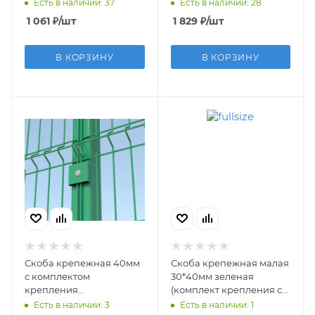
для панелей
Есть в наличии: 37
Есть в наличии: 28
1,53/1,73/2,03)
1 061
₽
/шт
1 829
₽
/шт
В КОРЗИНУ
В КОРЗИНУ
Скоба крепежная 40мм
Скоба крепежная малая
с комплектом
30*40мм зеленая
крепления
(комплект крепления с
оцинкованная
саморезом)
Есть в наличии: 3
Есть в наличии: 1