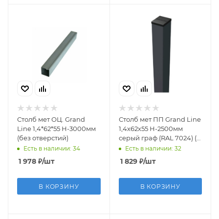
Столб мет ОЦ. Grand
Столб мет ПП Grand Line
Line 1,4*62*55 Н-3000мм
1,4х62х55 Н-2500мм
(без отверстий)
серый граф (RAL 7024) (5
отв. для
Есть в наличии: 34
Есть в наличии: 32
панел.1,53/1,73/2,03)
1 978
₽
/шт
1 829
₽
/шт
В КОРЗИНУ
В КОРЗИНУ