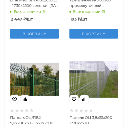
Line Medium 4,0х200x55
крепления №3 60х60
- 1730х2500 зеленая (RAL
промежуточный
6005)
зеленая
Есть в наличии: 64
Есть в наличии: 19
2 447
₽
/шт
193
₽
/шт
В КОРЗИНУ
В КОРЗИНУ
Панель ОЦ/ПВХ
Панель ОЦ 3,8х55х200 -
5,0х200х50 - 1530х2500
1730х2500