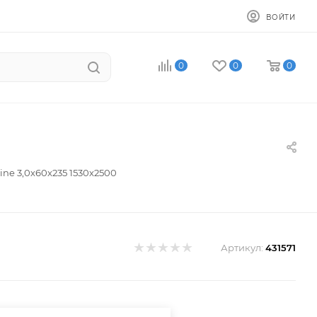
ВОЙТИ
0
0
0
ine 3,0х60x235 1530х2500
Артикул:
431571