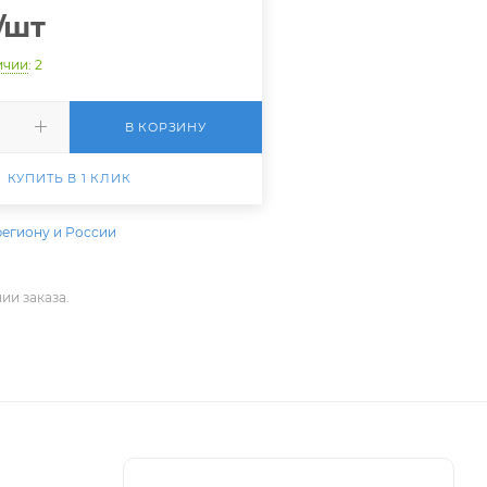
/шт
ичии
: 2
В КОРЗИНУ
КУПИТЬ В 1 КЛИК
региону и России
ии заказа.