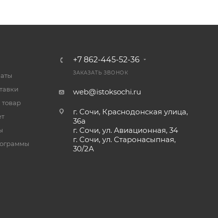
+7 862-445-52-36
ЗАКАЗАТЬ ЗВОНОК
латы
тавки
web@istoksochi.ru
 товар
г. Сочи, Краснодонская улица,
ет
36а
г. Сочи, ул. Авиационная, 34
ы
г. Сочи, ул. Старонасыпная,
рограммы
30/2А