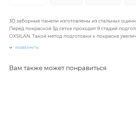
3D заборные панели изготовлены из стальных оцинк
Перед покраской 3д сетка проходит 9 стадий подгот
OXSILAN. Такой метод подготовки к покраске увели
Гарантии на технические характеристики ограждения 
Предназначены для частного сектора.
Вам также может понравиться