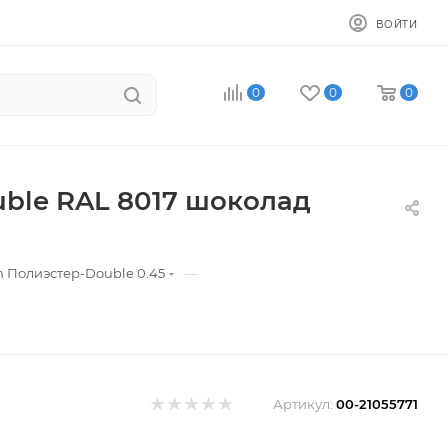
ВОЙТИ
0
0
0
uble RAL 8017 шоколад
—
n Полиэстер-Double 0.45
Артикул:
00-21055771