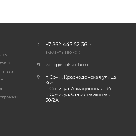
+7 862-445-52-36
ЗАКАЗАТЬ ЗВОНОК
латы
тавки
web@istoksochi.ru
 товар
г. Сочи, Краснодонская улица,
ет
36а
г. Сочи, ул. Авиационная, 34
ы
г. Сочи, ул. Старонасыпная,
рограммы
30/2А