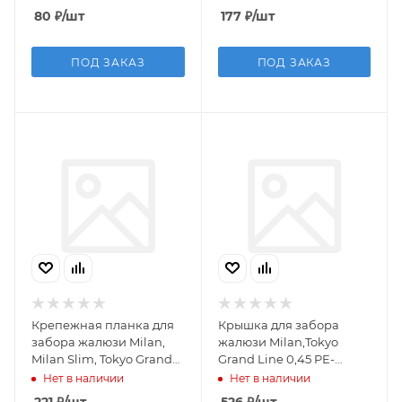
8017 2м
80
₽
/шт
177
₽
/шт
ПОД ЗАКАЗ
ПОД ЗАКАЗ
Крепежная планка для
Крышка для забора
забора жалюзи Milan,
жалюзи Milan,Tokyo
Milan Slim, Tokyo Grand
Grand Line 0,45 PE-
Line 0,45 PE-Double RAL
Double RAL 7024
Нет в наличии
Нет в наличии
8017 2,5м
мокрый асфальт (2,5м)
221
₽
/шт
526
₽
/шт