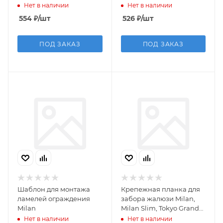
RAL 7024 мокрый
Double RAL 7024
Нет в наличии
Нет в наличии
асфальт (2м)
мокрый асфальт (2,5м)
554
₽
/шт
526
₽
/шт
ПОД ЗАКАЗ
ПОД ЗАКАЗ
Шаблон для монтажа
Крепежная планка для
ламелей ограждения
забора жалюзи Milan,
Milan
Milan Slim, Tokyo Grand
Line 0,45 PE-Double RAL
Нет в наличии
Нет в наличии