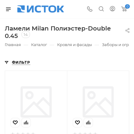
0
Ламели Milan Полиэстер-Double
14
0.45
—
—
—
Главная
Каталог
Кровля и фасады
Заборы и огра
ФИЛЬТР