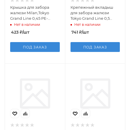
Крышка для забора
Крепежный вкладыш
жалюзи Milan,Tokyo
для забора жалюзи
Grand Line 0,45 PE-
Tokyo Grand Line 0,5
Double RAL 7024
Satin RAL 7024 мокрый
Нет в наличии
Нет в наличии
мокрый асфальт (2м)
асфальт (2м)
423
₽
/шт
741
₽
/шт
ПОД ЗАКАЗ
ПОД ЗАКАЗ