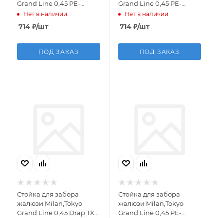
Grand Line 0,45 PE-
Grand Line 0,45 PE-
Double RAL 8017
Double RAL 7024
Нет в наличии
Нет в наличии
шоколад (3м)
мокрый асфальт (3м)
714
₽
/шт
714
₽
/шт
ПОД ЗАКАЗ
ПОД ЗАКАЗ
Стойка для забора
Стойка для забора
жалюзи Milan,Tokyo
жалюзи Milan,Tokyo
Grand Line 0,45 Drap TX
Grand Line 0,45 PE-