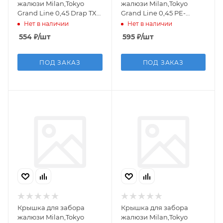
жалюзи Milan,Tokyo
жалюзи Milan,Tokyo
Grand Line 0,45 Drap TX
Grand Line 0,45 PE-
RAL 7024 мокрый
Double RAL 8017
Нет в наличии
Нет в наличии
асфальт (2м)
шоколад (2,5м)
554
₽
/шт
595
₽
/шт
ПОД ЗАКАЗ
ПОД ЗАКАЗ
Крышка для забора
Крышка для забора
жалюзи Milan,Tokyo
жалюзи Milan,Tokyo