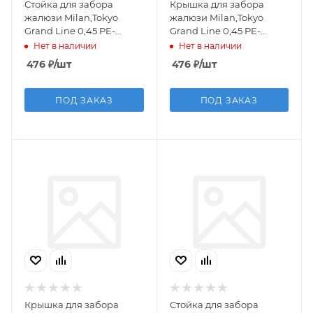
Стойка для забора
Крышка для забора
жалюзи Milan,Tokyo
жалюзи Milan,Tokyo
Grand Line 0,45 PE-
Grand Line 0,45 PE-
Double RAL 7024
Double RAL 8017
Нет в наличии
Нет в наличии
мокрый асфальт (2м)
шоколад (2м)
476
₽
/шт
476
₽
/шт
ПОД ЗАКАЗ
ПОД ЗАКАЗ
Крышка для забора
Стойка для забора